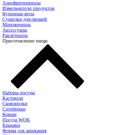
Аэрофритюрницы
Измельчители продуктов
Кухонные весы
Сушилки для овощей
Мороженицы
Аксессуары
Раклетницы
Приготовление пищи
Наборы посуды
Кастрюли
Сковородки
Сотейники
Ковши
Посуда WOK
Крышки
Форма для запекания