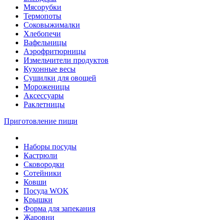
Мясорубки
Термопоты
Соковыжималки
Хлебопечи
Вафельницы
Аэрофритюрницы
Измельчители продуктов
Кухонные весы
Сушилки для овощей
Мороженицы
Аксессуары
Раклетницы
Приготовление пищи
Наборы посуды
Кастрюли
Сковородки
Сотейники
Ковши
Посуда WOK
Крышки
Форма для запекания
Жаровни