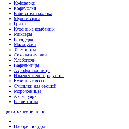
Кофеварки
Кофемолки
Взбиватели молока
Мультиварки
Грили
Кухонные комбайны
Mиксеры
Блендеры
Мясорубки
Термопоты
Соковыжималки
Хлебопечи
Вафельницы
Аэрофритюрницы
Измельчители продуктов
Кухонные весы
Сушилки для овощей
Мороженицы
Аксессуары
Раклетницы
Приготовление пищи
Наборы посуды