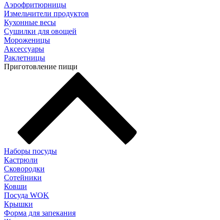
Аэрофритюрницы
Измельчители продуктов
Кухонные весы
Сушилки для овощей
Мороженицы
Аксессуары
Раклетницы
Приготовление пищи
Наборы посуды
Кастрюли
Сковородки
Сотейники
Ковши
Посуда WOK
Крышки
Форма для запекания