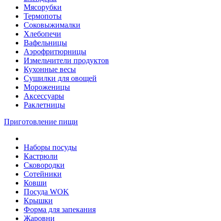
Мясорубки
Термопоты
Соковыжималки
Хлебопечи
Вафельницы
Аэрофритюрницы
Измельчители продуктов
Кухонные весы
Сушилки для овощей
Мороженицы
Аксессуары
Раклетницы
Приготовление пищи
Наборы посуды
Кастрюли
Сковородки
Сотейники
Ковши
Посуда WOK
Крышки
Форма для запекания
Жаровни