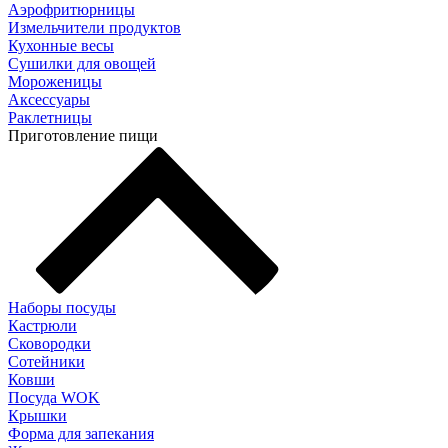
Аэрофритюрницы
Измельчители продуктов
Кухонные весы
Сушилки для овощей
Мороженицы
Аксессуары
Раклетницы
Приготовление пищи
Наборы посуды
Кастрюли
Сковородки
Сотейники
Ковши
Посуда WOK
Крышки
Форма для запекания