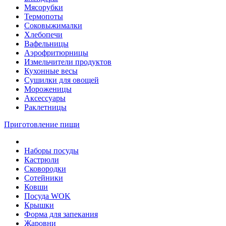
Мясорубки
Термопоты
Соковыжималки
Хлебопечи
Вафельницы
Аэрофритюрницы
Измельчители продуктов
Кухонные весы
Сушилки для овощей
Мороженицы
Аксессуары
Раклетницы
Приготовление пищи
Наборы посуды
Кастрюли
Сковородки
Сотейники
Ковши
Посуда WOK
Крышки
Форма для запекания
Жаровни