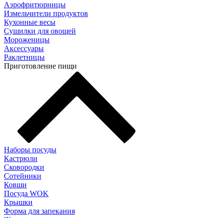
Аэрофритюрницы
Измельчители продуктов
Кухонные весы
Сушилки для овощей
Мороженицы
Аксессуары
Раклетницы
Приготовление пищи
Наборы посуды
Кастрюли
Сковородки
Сотейники
Ковши
Посуда WOK
Крышки
Форма для запекания