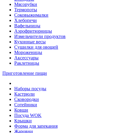
Мясорубки
Термопоты
Соковыжималки
Хлебопечи
Вафельницы
Аэрофритюрницы
Измельчители продуктов
Кухонные весы
Сушилки для овощей
Мороженицы
Аксессуары
Раклетницы
Приготовление пищи
Наборы посуды
Кастрюли
Сковородки
Сотейники
Ковши
Посуда WOK
Крышки
Форма для запекания
Жаровни