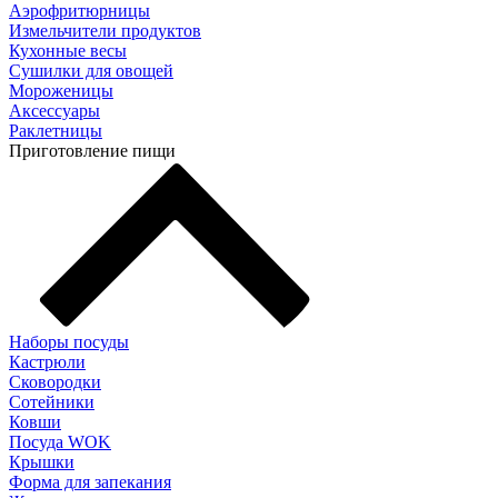
Аэрофритюрницы
Измельчители продуктов
Кухонные весы
Сушилки для овощей
Мороженицы
Аксессуары
Раклетницы
Приготовление пищи
Наборы посуды
Кастрюли
Сковородки
Сотейники
Ковши
Посуда WOK
Крышки
Форма для запекания