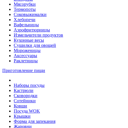
Мясорубки
Термопоты
Соковыжималки
Хлебопечи
Вафельницы
Аэрофритюрницы
Измельчители продуктов
Кухонные весы
Сушилки для овощей
Мороженицы
Аксессуары
Раклетницы
Приготовление пищи
Наборы посуды
Кастрюли
Сковородки
Сотейники
Ковши
Посуда WOK
Крышки
Форма для запекания
Жаровни