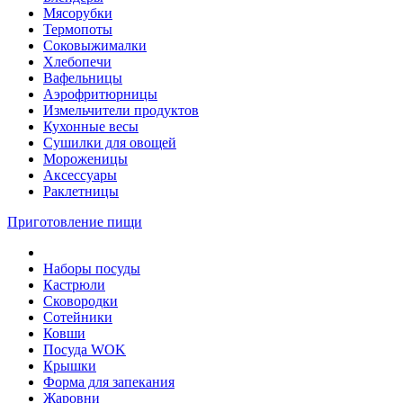
Мясорубки
Термопоты
Соковыжималки
Хлебопечи
Вафельницы
Аэрофритюрницы
Измельчители продуктов
Кухонные весы
Сушилки для овощей
Мороженицы
Аксессуары
Раклетницы
Приготовление пищи
Наборы посуды
Кастрюли
Сковородки
Сотейники
Ковши
Посуда WOK
Крышки
Форма для запекания
Жаровни