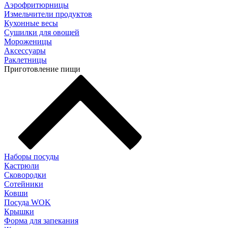
Аэрофритюрницы
Измельчители продуктов
Кухонные весы
Сушилки для овощей
Мороженицы
Аксессуары
Раклетницы
Приготовление пищи
Наборы посуды
Кастрюли
Сковородки
Сотейники
Ковши
Посуда WOK
Крышки
Форма для запекания