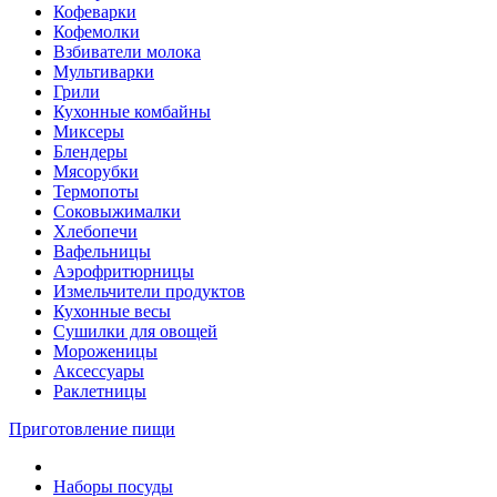
Кофеварки
Кофемолки
Взбиватели молока
Мультиварки
Грили
Кухонные комбайны
Mиксеры
Блендеры
Мясорубки
Термопоты
Соковыжималки
Хлебопечи
Вафельницы
Аэрофритюрницы
Измельчители продуктов
Кухонные весы
Сушилки для овощей
Мороженицы
Аксессуары
Раклетницы
Приготовление пищи
Наборы посуды