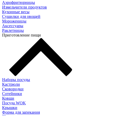
Аэрофритюрницы
Измельчители продуктов
Кухонные весы
Сушилки для овощей
Мороженицы
Аксессуары
Раклетницы
Приготовление пищи
Наборы посуды
Кастрюли
Сковородки
Сотейники
Ковши
Посуда WOK
Крышки
Форма для запекания