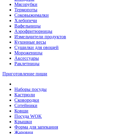
Мясорубки
Термопоты
Соковыжималки
Хлебопечи
Вафельницы
Аэрофритюрницы
Измельчители продуктов
Кухонные весы
Сушилки для овощей
Мороженицы
Аксессуары
Раклетницы
Приготовление пищи
Наборы посуды
Кастрюли
Сковородки
Сотейники
Ковши
Посуда WOK
Крышки
Форма для запекания
Жаровни