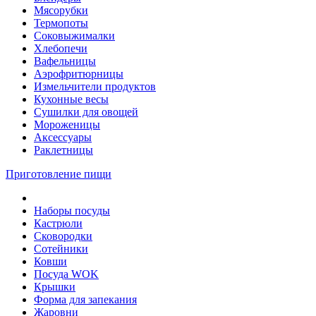
Мясорубки
Термопоты
Соковыжималки
Хлебопечи
Вафельницы
Аэрофритюрницы
Измельчители продуктов
Кухонные весы
Сушилки для овощей
Мороженицы
Аксессуары
Раклетницы
Приготовление пищи
Наборы посуды
Кастрюли
Сковородки
Сотейники
Ковши
Посуда WOK
Крышки
Форма для запекания
Жаровни