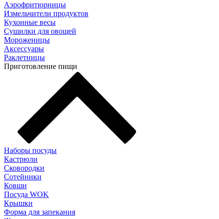
Аэрофритюрницы
Измельчители продуктов
Кухонные весы
Сушилки для овощей
Мороженицы
Аксессуары
Раклетницы
Приготовление пищи
Наборы посуды
Кастрюли
Сковородки
Сотейники
Ковши
Посуда WOK
Крышки
Форма для запекания