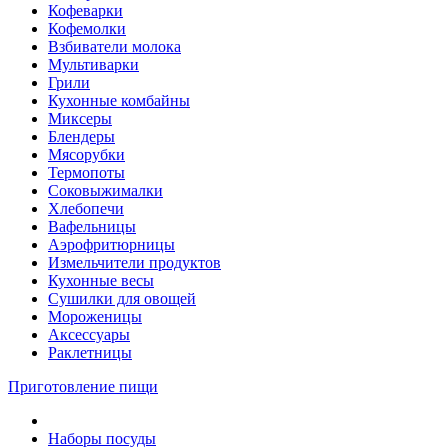
Кофеварки
Кофемолки
Взбиватели молока
Мультиварки
Грили
Кухонные комбайны
Mиксеры
Блендеры
Мясорубки
Термопоты
Соковыжималки
Хлебопечи
Вафельницы
Аэрофритюрницы
Измельчители продуктов
Кухонные весы
Сушилки для овощей
Мороженицы
Аксессуары
Раклетницы
Приготовление пищи
Наборы посуды