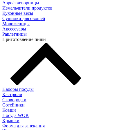
Аэрофритюрницы
Измельчители продуктов
Кухонные весы
Сушилки для овощей
Мороженицы
Аксессуары
Раклетницы
Приготовление пищи
Наборы посуды
Кастрюли
Сковородки
Сотейники
Ковши
Посуда WOK
Крышки
Форма для запекания