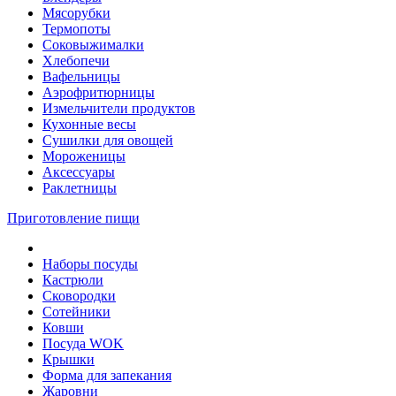
Мясорубки
Термопоты
Соковыжималки
Хлебопечи
Вафельницы
Аэрофритюрницы
Измельчители продуктов
Кухонные весы
Сушилки для овощей
Мороженицы
Аксессуары
Раклетницы
Приготовление пищи
Наборы посуды
Кастрюли
Сковородки
Сотейники
Ковши
Посуда WOK
Крышки
Форма для запекания
Жаровни