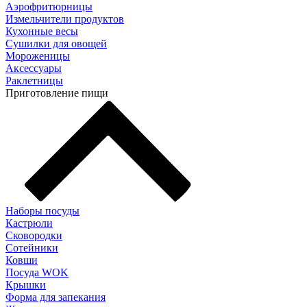
Аэрофритюрницы
Измельчители продуктов
Кухонные весы
Сушилки для овощей
Мороженицы
Аксессуары
Раклетницы
Приготовление пищи
Наборы посуды
Кастрюли
Сковородки
Сотейники
Ковши
Посуда WOK
Крышки
Форма для запекания