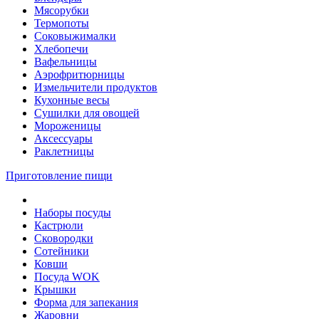
Мясорубки
Термопоты
Соковыжималки
Хлебопечи
Вафельницы
Аэрофритюрницы
Измельчители продуктов
Кухонные весы
Сушилки для овощей
Мороженицы
Аксессуары
Раклетницы
Приготовление пищи
Наборы посуды
Кастрюли
Сковородки
Сотейники
Ковши
Посуда WOK
Крышки
Форма для запекания
Жаровни