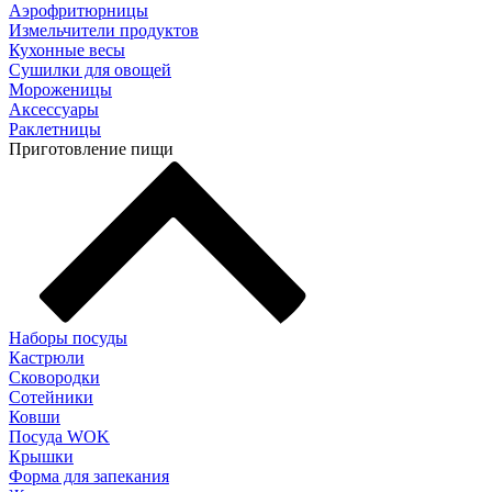
Аэрофритюрницы
Измельчители продуктов
Кухонные весы
Сушилки для овощей
Мороженицы
Аксессуары
Раклетницы
Приготовление пищи
Наборы посуды
Кастрюли
Сковородки
Сотейники
Ковши
Посуда WOK
Крышки
Форма для запекания