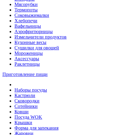
Мясорубки
Термопоты
Соковыжималки
Хлебопечи
Вафельницы
Аэрофритюрницы
Измельчители продуктов
Кухонные весы
Сушилки для овощей
Мороженицы
Аксессуары
Раклетницы
Приготовление пищи
Наборы посуды
Кастрюли
Сковородки
Сотейники
Ковши
Посуда WOK
Крышки
Форма для запекания
Жаровни